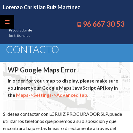
Lorenzo Christian Ruiz Martínez
SALTAR
96 667 30 53
AL
CONTENIDO
Procurador de
los tribunales
CONTACTO
WP Google Maps Error
In order for your map to display, please make sure
you insert your Google Maps JavaScript API key in
the
Maps->Settings->Advanced tab
.
Si desea contactar con LCRUIZ PROCURADOR SLP, puede
utilizar los teléfonos que ponemos a su disposición y que
encontrará bajo estas líneas, o directamente a través del