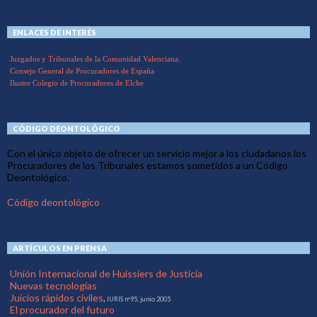
ENLACES DE INTERÉS
Juzgados y Tribunales de la Comunidad Valenciana.
Consejo General de Procuradores de España
Ilustre Colegio de Procuradores de Elche
CÓDIGO DEONTOLÓGICO
Con el único objeto de ofrecer un servicio mejor a los ciudadanos los
Procuradores de los Tribunales estamos sometidos a un Código
Deontológico.
Código deontológico
ARTÍCULOS EN PRENSA
Unión Internacional de Huissiers de Justicia
Nuevas tecnologías
Juicios rápidos civiles
,
IURIS nº95, junio 2005
El procurador del futuro